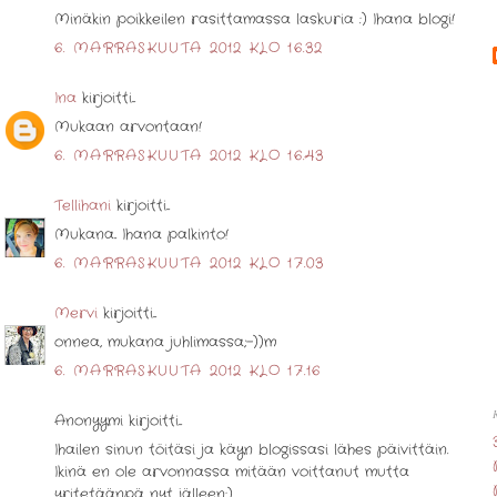
Minäkin poikkeilen rasittamassa laskuria :) Ihana blogi!
6. MARRASKUUTA 2012 KLO 16.32
Ina
kirjoitti...
Mukaan arvontaan!
6. MARRASKUUTA 2012 KLO 16.43
Tellihani
kirjoitti...
Mukana.. Ihana palkinto!
6. MARRASKUUTA 2012 KLO 17.03
Mervi
kirjoitti...
onnea, mukana juhlimassa;-))m
6. MARRASKUUTA 2012 KLO 17.16
Anonyymi kirjoitti...
Ihailen sinun töitäsi ja käyn blogissasi lähes päivittäin.
Ikinä en ole arvonnassa mitään voittanut mutta
yritetäänpä nyt jälleen:)