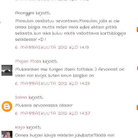
Anonyymi kirjoitti...
Minsuliini osallistuu arvontaan...Minsuliini, jolla ei ole
n
omaa blogia: mutta miten minä edes ehtisin pitää
sellaista, kun aika kuluu näitä valloittavia korttiblogeja
selaillessa! =D !
6. MARRASKUUTA 2012 KLO 14.19
Majan Molla
kirjoitti...
Mukaanhan mie tungen itseni tottakai :) Arvonnat on
vaan niin kivoja, kuten sinun blogikin on.
6. MARRASKUUTA 2012 KLO 14.29
Salma
kirjoitti...
Mukana arvonnassa ollaan!
6. MARRASKUUTA 2012 KLO 14.37
Kaija
kirjoitti...
Onnea hurjan kävijä määrän johdosta!Täällä niin