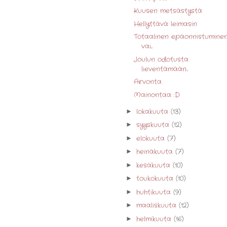
Kuusen metsästystä
Hellyttävä leimasin
Totaalinen epäonnistumine
vai...
Joulun odotusta
lieventämään...
Arvonta
Mainontaa :D
lokakuuta
(13)
►
syyskuuta
(12)
►
elokuuta
(7)
►
heinäkuuta
(7)
►
kesäkuuta
(10)
►
toukokuuta
(10)
►
huhtikuuta
(9)
►
maaliskuuta
(12)
►
helmikuuta
(16)
►