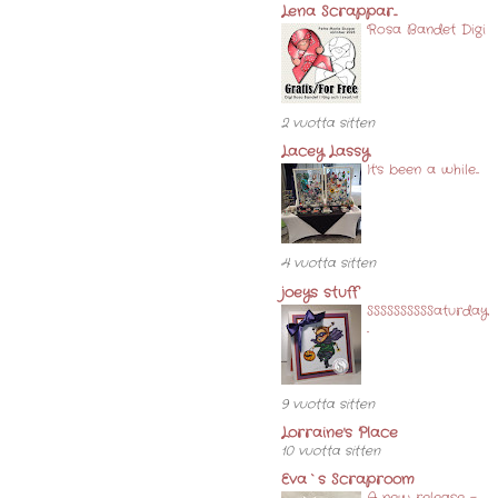
Lena Scrappar...
Rosa Bandet Digi
2 vuotta sitten
Lacey Lassy
It's been a while...
4 vuotta sitten
joeys stuff
SSSSSSSSSSaturday.
..
9 vuotta sitten
Lorraine's Place
10 vuotta sitten
Eva`s Scraproom