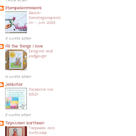
1 vuosi sitten
Stempeleinmaleins
Sketch-
Samstagsinspirati
on - Juni 2023
3 vuotta sitten
All the things I love
Dragons and
Ladybugs!
4 vuotta sitten
Jehkotar
Facebook live
12.5.21
5 vuotta sitten
Tirpuusen kortteeri
Tarpeeksi isoo
tonttulakki