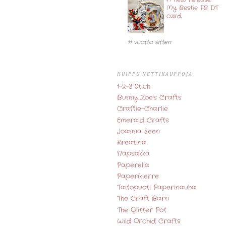
A new release -
My Bestie FB DT
card.
11 vuotta sitten
HUIPPU NETTIKAUPPOJA
1-2-3 Stich
Bunny Zoe's Crafts
Craftie-Charlie
Emerald Crafts
Joanna Seen
Kreatina
Näpsäkkä
Paperella
Paperikierre
Taitopuoti Paperinauha
The Craft Barn
The Glitter Pot
Wild Orchid Crafts