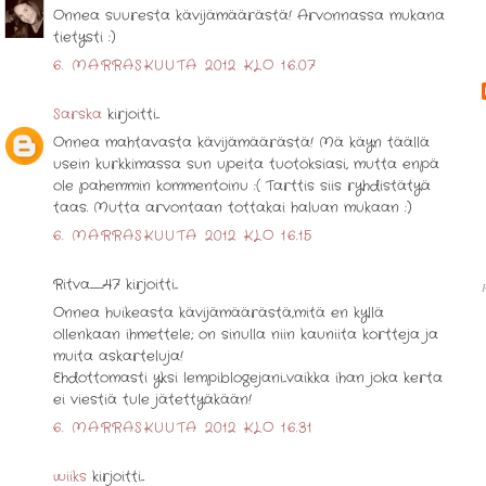
Onnea suuresta kävijämäärästä! Arvonnassa mukana
tietysti :)
6. MARRASKUUTA 2012 KLO 16.07
Sarska
kirjoitti...
Onnea mahtavasta kävijämäärästä! Mä käyn täällä
usein kurkkimassa sun upeita tuotoksiasi, mutta enpä
ole pahemmin kommentoinu :( Tarttis siis ryhdistätyä
taas. Mutta arvontaan tottakai haluan mukaan :)
6. MARRASKUUTA 2012 KLO 16.15
Ritva_47 kirjoitti...
Onnea huikeasta kävijämäärästä,mitä en kyllä
ollenkaan ihmettele; on sinulla niin kauniita kortteja ja
muita askarteluja!
Ehdottomasti yksi lempiblogejani...vaikka ihan joka kerta
ei viestiä tule jätettyäkään!
6. MARRASKUUTA 2012 KLO 16.31
wiiks
kirjoitti...