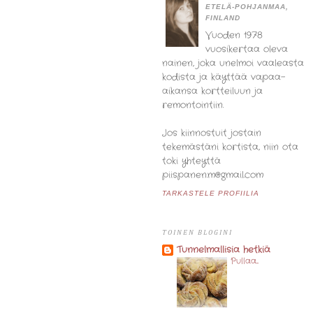
ETELÄ-POHJANMAA,
FINLAND
Vuoden 1978
vuosikertaa oleva
nainen, joka unelmoi vaaleasta
kodista ja käyttää vapaa-
aikansa kortteiluun ja
remontointiin.
Jos kiinnostuit jostain
tekemästäni kortista, niin ota
toki yhteyttä
piispanen.m@gmail.com
TARKASTELE PROFIILIA
TOINEN BLOGINI
Tunnelmallisia hetkiä
Pullaa...