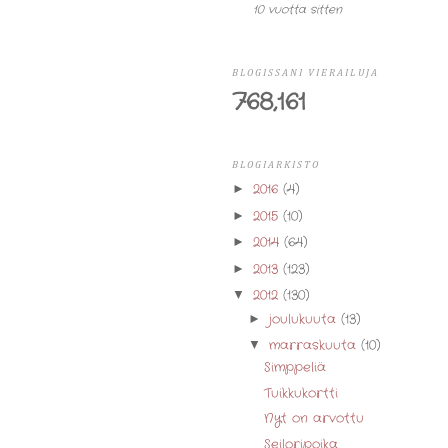
10 vuotta sitten
BLOGISSANI VIERAILUJA
768,161
BLOGIARKISTO
2016
(4)
►
2015
(10)
►
2014
(64)
►
2013
(123)
►
2012
(130)
▼
joulukuuta
(13)
►
marraskuuta
(10)
▼
Simppeliä
Tuikkukortti
Nyt on arvottu
Seiloripoika