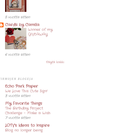
5 vuotta sitten
Cards by Camilla
Winner of my
GIVEAWAY
6 vuotta sitten
Näytä kaikki
FIRMOJEN BLOGEJA
Echo Park Paper
We Love This Cute Sign!
3 vuotta sitten
My Favorite Things
The Birthday Project
Challenge – Make a Wish
7 vuotta sitten
LOTV's Ideas to Inspire
Blog no longer being