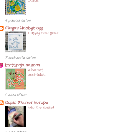
Cards
4 päivää sitten
Mayas Hobbyblogg
Happy new year
7 kuukautta sitten
korttipaja sannas
kukkaiset
onnittelut...
1 vuosi sitten
Copic Marker Europe
Into the sunset