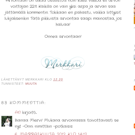
Arvontaan on aikaa osallistua noin kaksi viikkoa eli arvon
voittajan 22.11. Kaikilla on vain yksi arpa ja arvan saa
jättämällä kommentin. Tokikaan en pahastu, vaikka liittyisit
lukijaksenikin Tätä pikkuista arvontaa saapi mainostaa, jos
haluaa!
Onnea arvontaan!
LÄHETTÄNYT
MERKKARI
KLO
12.20
TUNNISTEET:
MUUTA
83 KOMMENTTIA:
AN
kirjoitti...
Ihanaa Mervi! Mukana arvonnassa toivottavasti se
nyt -Onni nimittäin -potkaisis
6. MARRASKUUTA 2012 KLO 14.12