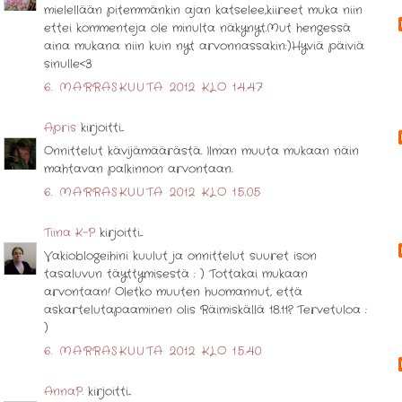
mielellään pitemmänkin ajan katselee,kiireet muka niin
ettei kommenteja ole minulta näkynyt.Mut hengessä
aina mukana niin kuin nyt arvonnassakin:)Hyviä päiviä
sinulle<3
6. MARRASKUUTA 2012 KLO 14.47
Apris
kirjoitti...
Onnittelut kävijämäärästä. Ilman muuta mukaan näin
mahtavan palkinnon arvontaan.
6. MARRASKUUTA 2012 KLO 15.05
Tiina K-P
kirjoitti...
Vakioblogeihini kuulut ja onnittelut suuret ison
tasaluvun täyttymisestä : ) Tottakai mukaan
arvontaan! Oletko muuten huomannut, että
askartelutapaaminen olis Räimiskällä 18.11? Tervetuloa :
)
6. MARRASKUUTA 2012 KLO 15.40
AnnaP.
kirjoitti...