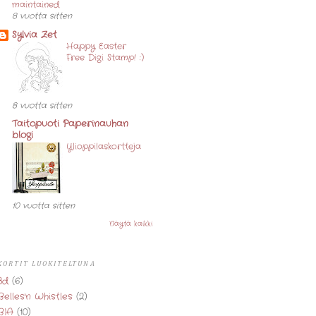
maintained
8 vuotta sitten
Sylvia Zet
Happy Easter
Free Digi Stamp! :)
8 vuotta sitten
Taitopuoti Paperinauhan
blogi
Ylioppilaskortteja
10 vuotta sitten
Näytä kaikki
KORTIT LUOKITELTUNA
3d
(6)
Belles'n Whistles
(2)
BIA
(10)