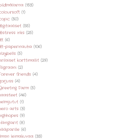
bildmålarna
(153)
coloursoft
(1)
copic
(50)
digitaaliset
(55)
distress inks
(25)
dt
(6)
dt-paperinauha
(106)
elzybells
(5)
erilaiset korttimallit
(29)
filigraani
(2)
Forever friends
(4)
gorjuss
(4)
Greeting Farm
(5)
haasteet
(46)
helmijutut
(1)
hero arts
(3)
highhopes
(9)
Hänglarit
(8)
hääparille
(6)
ilman leimakuvaa
(33)