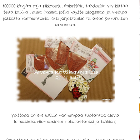
100.000 kävijän raja rikkoontui äskettäin, tahdonkin siis kiittää
teitä kaikkia ihania ihmisiä, jotka käytte blogissani ja vieläpä
jaksatte kommentoida. Siksi järjestänkin tällaisen pikkuruisen
arvonnan..
Voittona on siis WOJ:n vanhempaa tuotantoa olevia
leimasimia, die-namicsin kiekurastanssi ja kukkia :)