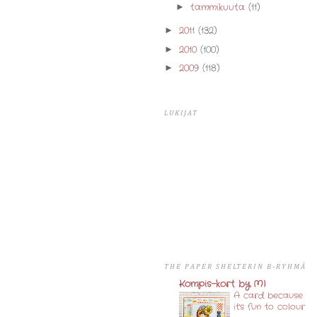
tammikuuta
(11)
►
2011
(132)
►
2010
(100)
►
2009
(118)
►
LUKIJAT
THE PAPER SHELTERIN B-RYHMÄ
Kompis-kort by MI
A card because
it's fun to colour