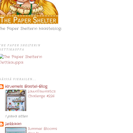
The Paper Shelterin haasteblogi
THE PAPER SHELTERIN
NETTIKAUPPA
NÄISSÄ VIERAILEN...
Kruemels Bastel-Blog
LawnFawnatics
Challenge #226
1 päivä sitten
Leikkaan
Summer Blooms