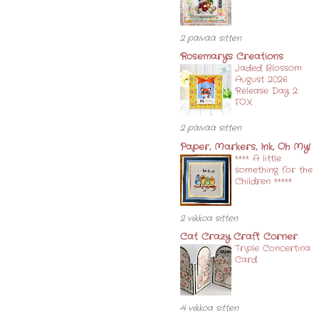
2 päivää sitten
Rosemary's Creations
Jaded Blossom
August 2026
Release Day 2:
FOX
2 päivää sitten
Paper, Markers, Ink, Oh My!
**** A little
something for the
Children *****
2 viikkoa sitten
Cat Crazy Craft Corner
Triple Concertina
Card
4 viikkoa sitten