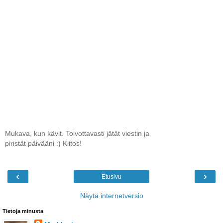
Mukava, kun kävit. Toivottavasti jätät viestin ja
piristät päivääni :) Kiitos!
‹
›
Etusivu
Näytä internetversio
Tietoja minusta